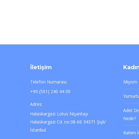
İletişim
Kadın
Telefon Numarası:
Miyom N
+90 (501) 240 44 00
Yumurtal
Adres:
Adet Dı
Halaskargazi Lotus Nişantaşı
Nedir?
Halaskargazi Cd. no:38-66 34371 Şişli/
İstanbul
Rahim İ