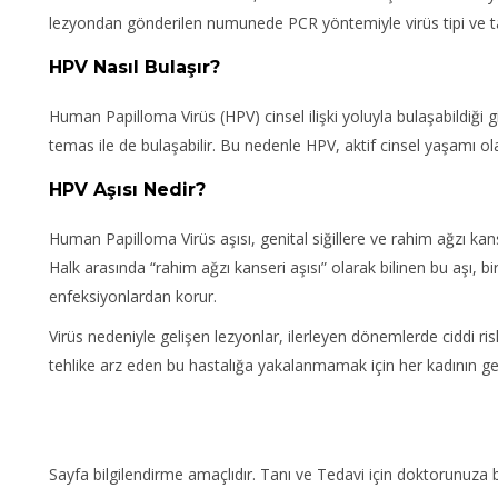
lezyondan gönderilen numunede PCR yöntemiyle virüs tipi ve tan
HPV Nasıl Bulaşır?
Human Papilloma Virüs (HPV) cinsel ilişki yoluyla bulaşabildiği gib
temas ile de bulaşabilir. Bu nedenle HPV, aktif cinsel yaşamı ola
HPV Aşısı Nedir?
Human Papilloma Virüs aşısı, genital siğillere ve rahim ağzı k
Halk arasında “rahim ağzı kanseri aşısı” olarak bilinen bu aşı, bi
enfeksiyonlardan korur.
Virüs nedeniyle gelişen lezyonlar, ilerleyen dönemlerde ciddi ri
tehlike arz eden bu hastalığa yakalanmamak için her kadının gere
Sayfa bilgilendirme amaçlıdır. Tanı ve Tedavi için doktorunuza