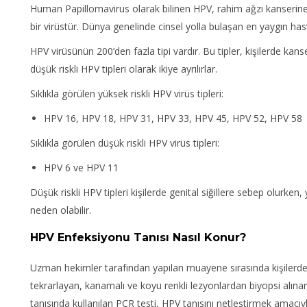
Human Papillomavirus olarak bilinen HPV, rahim ağzı kanserine 
bir virüstür. Dünya genelinde cinsel yolla bulaşan en yaygın hasta
HPV virüsünün 200’den fazla tipi vardır. Bu tipler, kişilerde kan
düşük riskli HPV tipleri olarak ikiye ayrılırlar.
Sıklıkla görülen yüksek riskli HPV virüs tipleri:
HPV 16, HPV 18, HPV 31, HPV 33, HPV 45, HPV 52, HPV 58
Sıklıkla görülen düşük riskli HPV virüs tipleri:
HPV 6 ve HPV 11
Düşük riskli HPV tipleri kişilerde genital siğillere sebep olurken,
neden olabilir.
HPV Enfeksiyonu Tanısı Nasıl Konur?
Uzman hekimler tarafından yapılan muayene sırasında kişilerde l
tekrarlayan, kanamalı ve koyu renkli lezyonlardan biyopsi alınarak
tanısında kullanılan PCR testi, HPV tanısını netleştirmek amacıyla