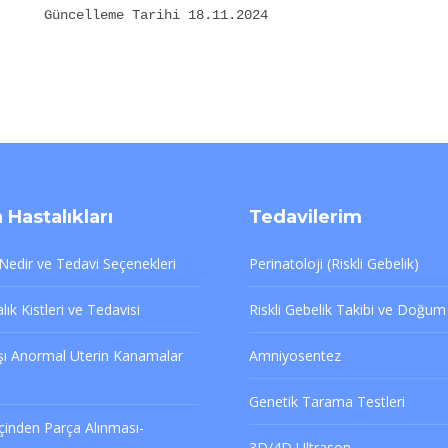
Güncelleme Tarihi 18.11.2024
 Hastalıkları
Tedavilerim
edir ve Tedavi Seçenekleri
Perinatoloji (Riskli Gebelik)
ık Kistleri ve Tedavisi
Riskli Gebelik Takibi ve Doğum
şı Anormal Uterin Kanamalar
Amniyosentez
Genetik Tarama Testleri
çinden Parça Alınması-
3D/4D Ultrason