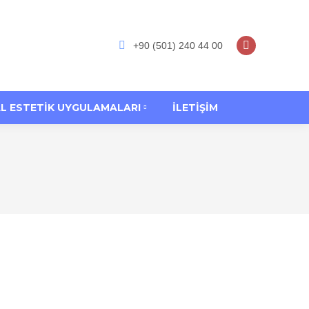
+90 (501) 240 44 00
L ESTETIK UYGULAMALARI
İLETIŞIM