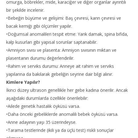
omurga, böbrekler, mide, karaciğer ve diğer organlar ayrıntılı
bir şekilde incelenir.
•Bebeğin büyüme ve gelişimi: Baş çevresi, karın çevresi ve
bacak kemiği gibi ölçümler yapılır.
•Doğumsal anomalileri tespit etme: Yarık damak, spina bifida,
kalp kusurları gibi yapısal sorunlar saptanabilir.
•Amniyon sıvısı ve plasenta: Amniyon sıvısının miktarı ve
plasentanın durumu değerlendirilir.
•Rahim ve serviks durumu: Anneye ait rahim ve serviks
yapılarına da bakılarak gebeliğin seyrine dair bilgi alınır.
Kimlere Yapılır?
İkinci düzey ultrason genellikle her gebe kadına önerilir. Ancak
aşağıdaki durumlarda özellikle önerilebilir:
•Ailede genetik hastalık öyküsü varsa.
•Daha önceki gebeliklerde anomalili bebek öyküsü varsa.
•Anne adayının yaşı 35 üzerindeyse.
•Tarama testlerinde (ikili ya da üçlü test) riskli sonuçlar