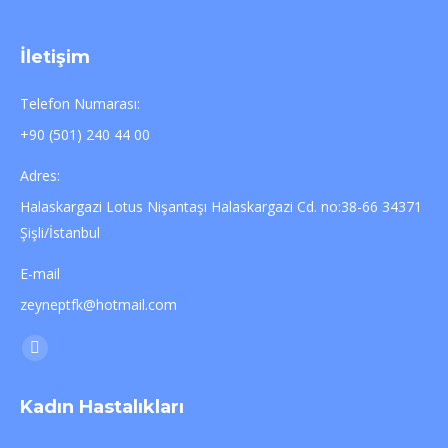
İletişim
Telefon Numarası:
+90 (501) 240 44 00
Adres:
Halaskargazi Lotus Nişantaşı Halaskargazi Cd. no:38-66 34371
Şişli/İstanbul
E-mail
zeyneptfk@hotmail.com
Find us on:
Mail
page
Kadın Hastalıkları
opens
in